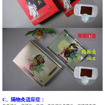
C、
隔物灸适应症：