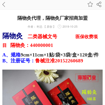
隔物灸代理，隔物灸厂家招商加盟
作者：
时总 【 原创 】
2019-10-25
隔物灸
二类器械文号
医保收费项
隔物灸：
440000001
目
A、规格
9cm×11cm×1贴/袋×3袋/盒×
120
盒/件
B、注册证号：
鲁械注准
20152260689