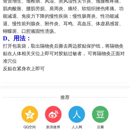
骨质增生、颈椎病、风湿、类风湿性关节炎、颈腰椎疼痛、
肌肉酸胀、腰肌劳损、肩周炎、痛经、软组织挫伤疼痛。功
能减退、免疫力下降的慢性疾病：慢性肠胃炎、性功能减
退、慢性前列腺炎、附件炎、耳鸣、高血压、体虚易感冒、
蝴蝶斑、口腔顽固性溃疡。
D、
用法：
打开包装袋，取出隔物灸后撕去两边胶贴保护纸，将隔物灸
贴在人体相关灾位上即可对胶贴过敏者，
可将隔物灸正面对
准穴位
反贴在紧身衣上即可
推荐
QQ空间
新浪微博
人人网
豆瓣